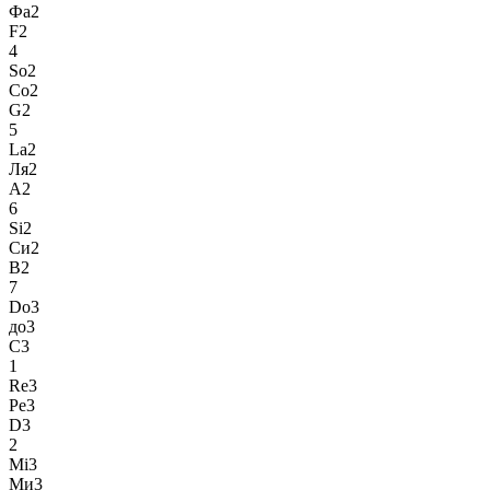
Фа2
F2
4
So2
Со2
G2
5
La2
Ля2
A2
6
Si2
Си2
B2
7
Do3
до3
C3
1
Re3
Ре3
D3
2
Mi3
Ми3