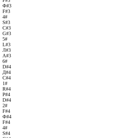
F#3
Ф#3
F#3
4#
S#3
С#3
G#3
5#
L#3
Л#3
A#3
6#
D#4
Д#4
C#4
1#
R#4
Р#4
D#4
2#
F#4
Ф#4
F#4
4#
S#4