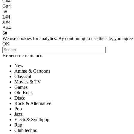
С#4
G#4
5#
L#4
Л#4
A#4
6#
We use cookies for analytics. By continuing to use the site, you agree t
OK
Ничего не нашлось.
New
Anime & Cartoons
Classical
Movies & TV
Games
Old Rock
Disco
Rock & Alternative
Pop
Jazz
Electr.& Synthpop
Rap
Club techno