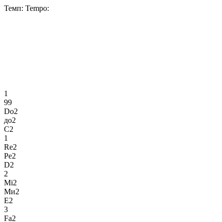
Темп:
Tempo:
1
99
Do2
до2
C2
1
Re2
Ре2
D2
2
Mi2
Ми2
E2
3
Fa2