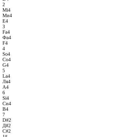
2
Mi4
Ми4
E4
3
Fa4
Фа4
F4
4
So4
Со4
G4
5
La4
Ля4
A4
6
Si4
Си4
B4
7
D#2
Д#2
C#2
1#