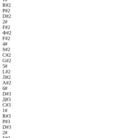
R#2
Р#2
D#2
2#
F#2
Ф#2
F#2
4#
S#2
С#2
G#2
5#
L#2
Л#2
A#2
6#
D#3
Д#3
C#3
1#
R#3
Р#3
D#3
2#