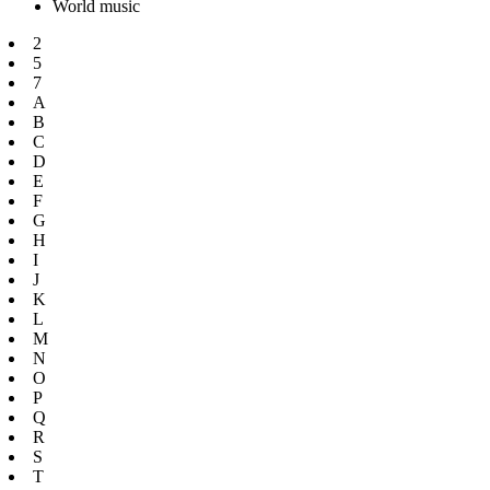
World music
2
5
7
A
B
C
D
E
F
G
H
I
J
K
L
M
N
O
P
Q
R
S
T