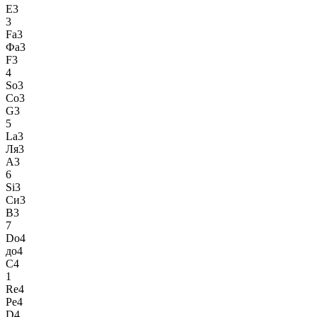
E3
3
Fa3
Фа3
F3
4
So3
Со3
G3
5
La3
Ля3
A3
6
Si3
Си3
B3
7
Do4
до4
C4
1
Re4
Ре4
D4