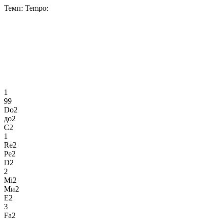
Темп:
Tempo:
1
99
Do2
до2
C2
1
Re2
Ре2
D2
2
Mi2
Ми2
E2
3
Fa2