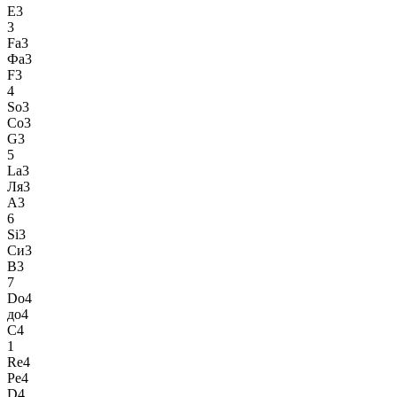
E3
3
Fa3
Фа3
F3
4
So3
Со3
G3
5
La3
Ля3
A3
6
Si3
Си3
B3
7
Do4
до4
C4
1
Re4
Ре4
D4