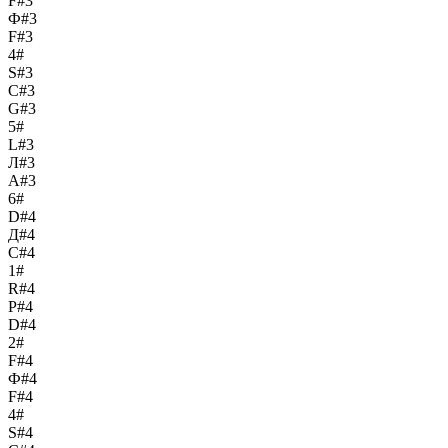
F#3
Ф#3
F#3
4#
S#3
С#3
G#3
5#
L#3
Л#3
A#3
6#
D#4
Д#4
C#4
1#
R#4
Р#4
D#4
2#
F#4
Ф#4
F#4
4#
S#4