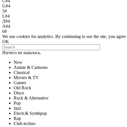
С#4
G#4
5#
L#4
Л#4
A#4
6#
We use cookies for analytics. By continuing to use the site, you agree t
OK
Ничего не нашлось.
New
Anime & Cartoons
Classical
Movies & TV
Games
Old Rock
Disco
Rock & Alternative
Pop
Jazz
Electr.& Synthpop
Rap
Club techno