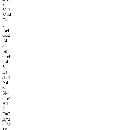
2
Mi4
Ми4
E4
3
Fa4
Фа4
F4
4
So4
Со4
G4
5
La4
Ля4
A4
6
Si4
Си4
B4
7
D#2
Д#2
C#2
1#