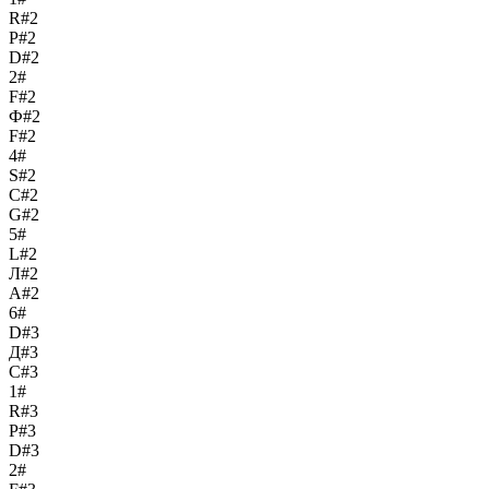
R#2
Р#2
D#2
2#
F#2
Ф#2
F#2
4#
S#2
С#2
G#2
5#
L#2
Л#2
A#2
6#
D#3
Д#3
C#3
1#
R#3
Р#3
D#3
2#