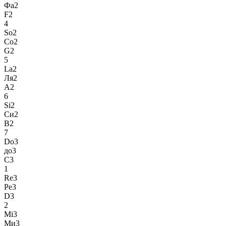
Фа2
F2
4
So2
Со2
G2
5
La2
Ля2
A2
6
Si2
Си2
B2
7
Do3
до3
C3
1
Re3
Ре3
D3
2
Mi3
Ми3